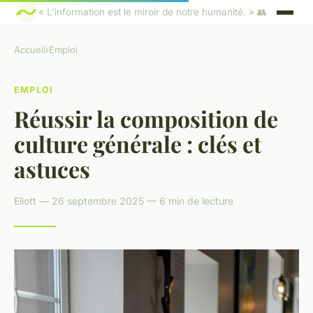
« L'information est le miroir de notre humanité. » 👥
Accueil
›
Emploi
EMPLOI
Réussir la composition de
culture générale : clés et
astuces
Eliott — 26 septembre 2025 — 6 min de lecture